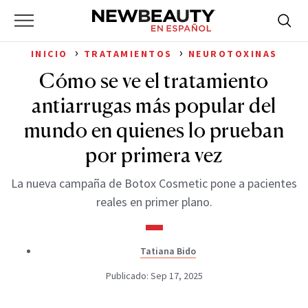
NewBeauty
Skip
Searc
Primary
to
Bus
for:
Menu
content
›
›
INICIO
TRATAMIENTOS
NEUROTOXINAS
Cómo se ve el tratamiento
antiarrugas más popular del
mundo en quienes lo prueban
por primera vez
La nueva campaña de Botox Cosmetic pone a pacientes
reales en primer plano.
Tatiana Bido
Publicado: Sep 17, 2025