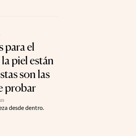
L
 para el
la piel están
tas son las
e probar
025
eza desde dentro.