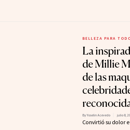
BELLEZA PARA TOD
La inspirad
de Millie M
de las maqu
celebridad
reconocida
By Yoselin Acevedo
julio 8, 2
Convirtió su dolor e