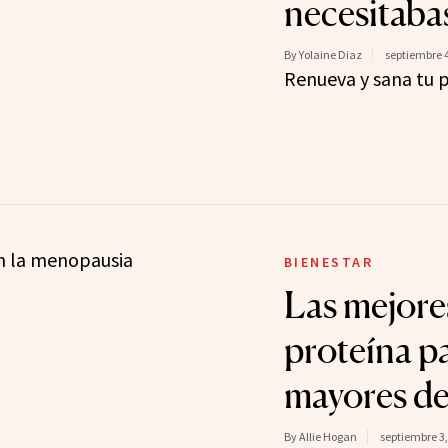
necesitaba
By Yolaine Diaz
septiembre 4
Renueva y sana tu p
BIENESTAR
Las mejore
proteína p
mayores d
By Allie Hogan
septiembre 3,