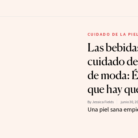
CUIDADO DE LA PIE
Las bebidas
cuidado de 
de moda: És
que hay qu
By Jessica Fields
junio 30, 2
Una piel sana empi