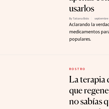
usarlos
By Tatiana Bido
septiembre 
Aclarando la verdad
medicamentos para
populares.
ROSTRO
La terapia
que regener
no sabías 