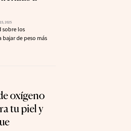
15, 2025
 sobre los
 bajar de peso más
 de oxígeno
a tu piel y
que