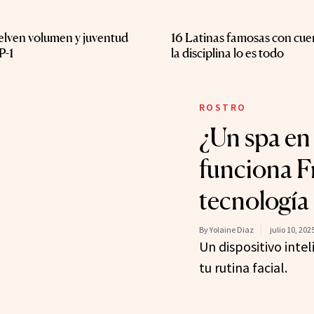
elven volumen y juventud
16 Latinas famosas con cu
P-1
la disciplina lo es todo
ROSTRO
¿Un spa en 
funciona F
tecnología 
By Yolaine Diaz
julio 10, 202
Un dispositivo inte
tu rutina facial.