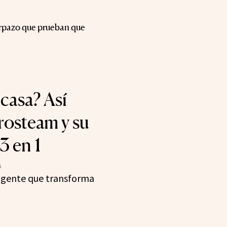
erpazo que prueban que
casa? Así
rosteam y su
3 en 1
5
ligente que transforma