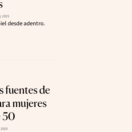
s
, 2025
iel desde adentro.
s fuentes de
ara mujeres
e 50
 2025