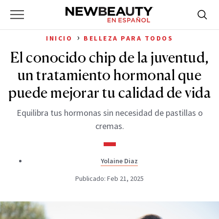
NewBeauty
Skip
Searc
Primary
to
Bus
for:
Menu
content
›
INICIO
BELLEZA PARA TODOS
El conocido chip de la juventud,
un tratamiento hormonal que
puede mejorar tu calidad de vida
Equilibra tus hormonas sin necesidad de pastillas o
cremas.
Yolaine Diaz
Publicado: Feb 21, 2025