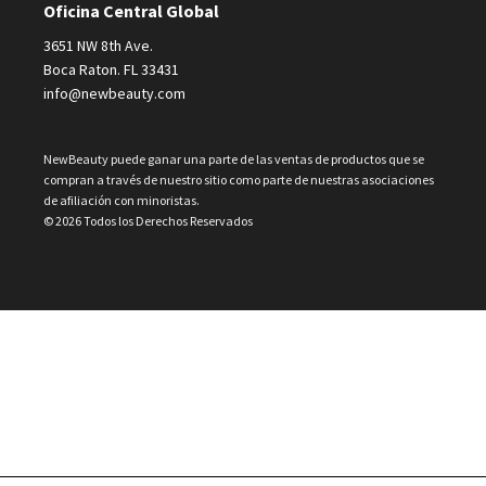
Oficina Central Global
3651 NW 8th Ave.
Boca Raton. FL 33431
info@newbeauty.com
NewBeauty puede ganar una parte de las ventas de productos que se
compran a través de nuestro sitio como parte de nuestras asociaciones
de afiliación con minoristas.
© 2026 Todos los Derechos Reservados