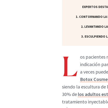
EXPERTOS DEST
1. CONTORNANDO LA
2. LEVANTANDO LA
3. ESCULPIENDO L
L
os pacientes 
indicación pa
a veces pued
Botox Cosmet
siendo la escultura de
30% de
los adultos es
tratamiento inyectable