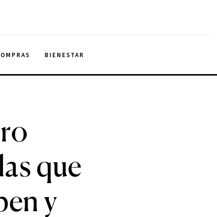
COMPRAS
BIENESTAR
tro
las que
pen y