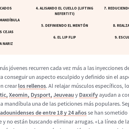
ACADOS
4. ALISANDO EL CUELLO (LIFTING
7. REDUCIEND
NEFERTITI)
 MANDÍBULA
5. DEFINIENDO EL MENTÓN
8. REAL
S CEJAS
6. EL LIP FLIP
9. ESCU
A NARIZ
más jóvenes recurren cada vez más a las inyecciones d
ra conseguir un aspecto esculpido y definido sin el a
en crear
los rellenos
. Al relajar músculos específicos,
ic,
Xeomin,
Dysport,
Jeuveau
y
Daxxify
ayudan a con
 la mandíbula una de las peticiones más populares. S
tadounidenses de entre 18 y 24 años
se han sometido 
 y no están buscando eliminar arrugas. «La línea de l