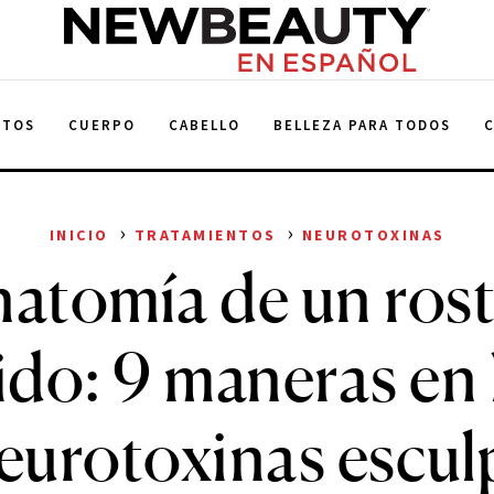
NewBeauty
NTOS
CUERPO
CABELLO
BELLEZA PARA TODOS
›
›
INICIO
TRATAMIENTOS
NEUROTOXINAS
atomía de un ros
ido: 9 maneras en 
neurotoxinas escul