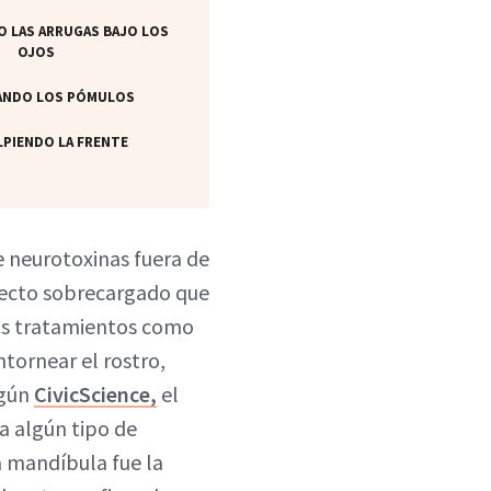
O LAS ARRUGAS BAJO LOS
OJOS
ZANDO LOS PÓMULOS
LPIENDO LA FRENTE
e neurotoxinas fuera de
specto sobrecargado que
 los tratamientos como
tornear el rostro,
egún
CivicScience,
el
a algún tipo de
a mandíbula fue la