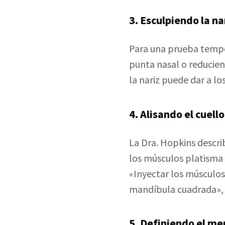
3. Esculpiendo la na
Para una prueba tempor
punta nasal o reducien
la nariz puede dar a l
4. Alisando el cuello
La Dra. Hopkins describ
los músculos platisma p
«Inyectar los músculo
mandíbula cuadrada»,
5. Definiendo el m