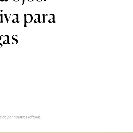
iva para
gas
ido por nuestros editores.