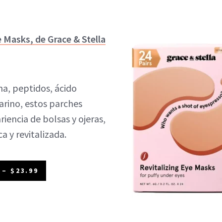
 Masks, de Grace & Stella
na, peptidos, ácido
arino, estos parches
riencia de bolsas y ojeras,
a y revitalizada.
– $23.99