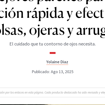
ción rápida y efect
lsas, ojeras y arru
El cuidado que tu contorno de ojos necesita.
Yolaine Diaz
Publicado: Ago 13, 2025
n por los enlaces en esta página. Cada producto destacado ha sido revisado y eleg