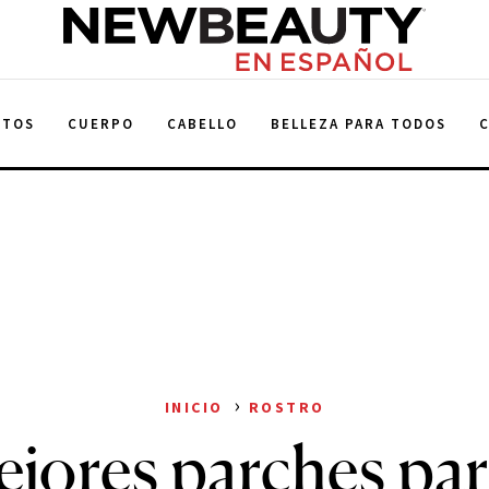
NewBeauty
NTOS
CUERPO
CABELLO
BELLEZA PARA TODOS
›
INICIO
ROSTRO
jores parches par