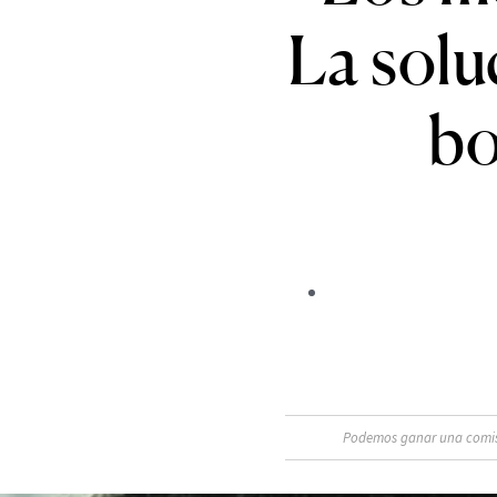
La solu
bo
Podemos ganar una comisió