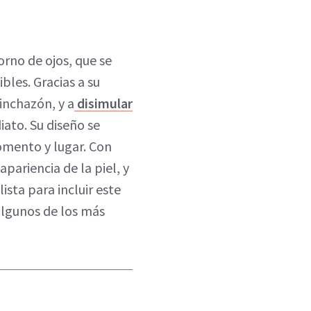
orno de ojos, que se
bles. Gracias a su
inchazón, y a
disimular
iato. Su diseño se
omento y lugar. Con
pariencia de la piel, y
sta para incluir este
algunos de los más