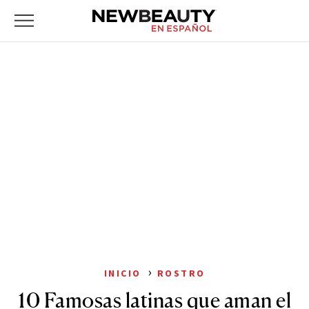
NewBeauty
Skip
Primary
to
Menu
content
›
INICIO
ROSTRO
10 Famosas latinas que aman el