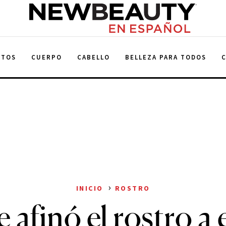
NewBeauty
NTOS
CUERPO
CABELLO
BELLEZA PARA TODOS
›
INICIO
ROSTRO
le afinó el rostro a 