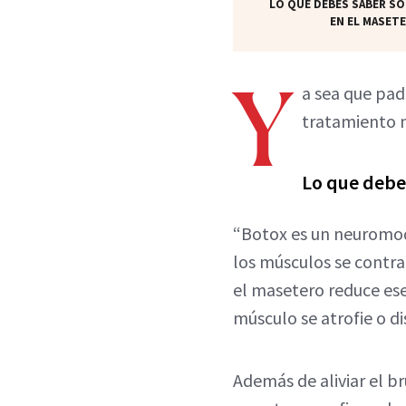
LO QUE DEBES SABER SO
EN EL MASET
Y
a sea que pa
tratamiento m
Lo que debe
“Botox es un neuromod
los músculos se contra
el masetero reduce es
músculo se atrofie o d
Además de aliviar el b