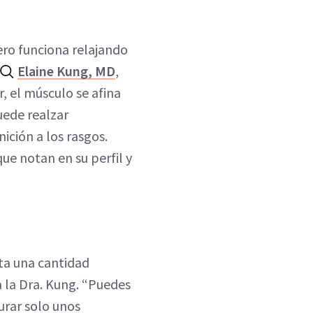
ero funciona relajando
Elaine Kung, MD
,
, el músculo se afina
uede realzar
ición a los rasgos.
que notan en su perfil y
ecta una cantidad
a la Dra. Kung. “Puedes
urar solo unos