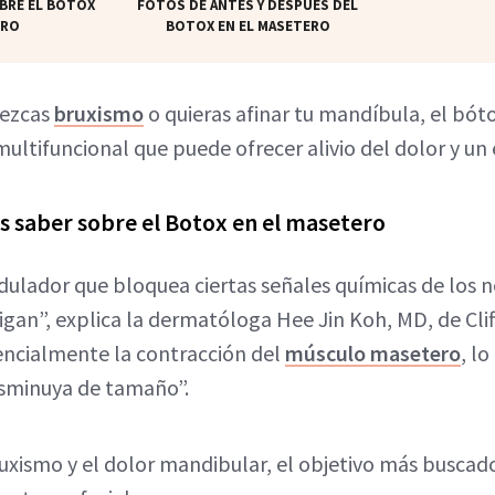
BRE EL BOTOX
FOTOS DE ANTES Y DESPUÉS DEL
ERO
BOTOX EN EL MASETERO
dezcas
bruxismo
o quieras afinar tu mandíbula, el bót
ultifuncional que puede ofrecer alivio del dolor y un
s saber sobre el Botox en el masetero
ulador que bloquea ciertas señales químicas de los n
igan”, explica la dermatóloga Hee Jin Koh, MD, de Clif
encialmente la contracción del
músculo masetero
, l
isminuya de tamaño”.
ruxismo y el dolor mandibular, el objetivo más buscad