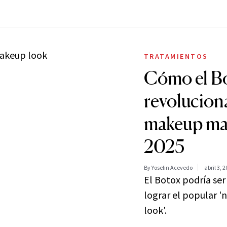
TRATAMIENTOS
Cómo el Bo
revolucion
makeup ma
2025
By Yoselin Acevedo
abril 3, 
El Botox podría ser
lograr el popular
look'.