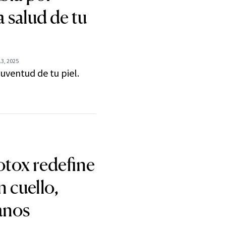
 salud de tu
3, 2025
juventud de tu piel.
tox redefine
n cuello,
anos