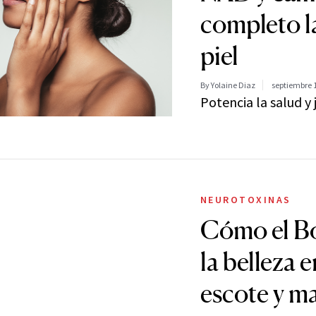
completo la
piel
By Yolaine Diaz
septiembre 1
Potencia la salud y 
NEUROTOXINAS
Cómo el Bo
la belleza e
escote y m