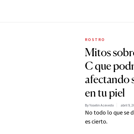
ROSTRO
Mitos sobre
C que podr
afectando s
en tu piel
By Yoselin Acevedo
abril 9, 
No todo lo que se d
es cierto.