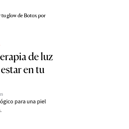
 tu glow de Botox por
L
terapia de luz
estar en tu
025
ógico para una piel
.