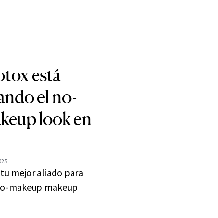
tox está
ando el no-
keup look en
2025
 tu mejor aliado para
 'no-makeup makeup