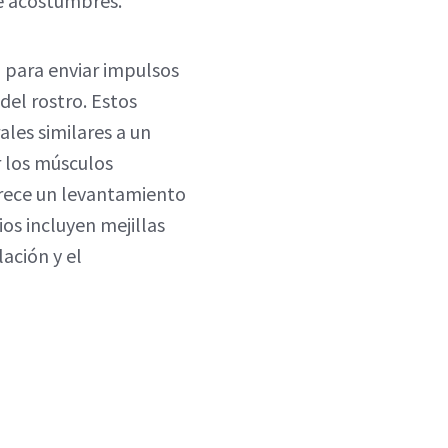
te acostumbres.
) para enviar impulsos
 del rostro. Estos
les similares a un
r los músculos
frece un levantamiento
ios incluyen mejillas
ación y el