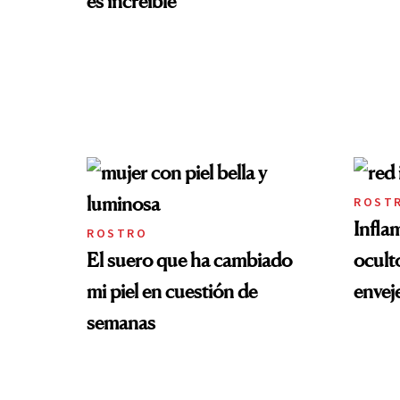
es increíble
ROST
Infla
ROSTRO
El suero que ha cambiado
oculto
mi piel en cuestión de
envej
semanas