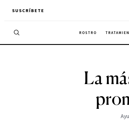
Skip
SUSCRÍBETE
to
content
Search
ROSTRO
TRATAMIE
Buscar
for:
La más
prom
Ayu