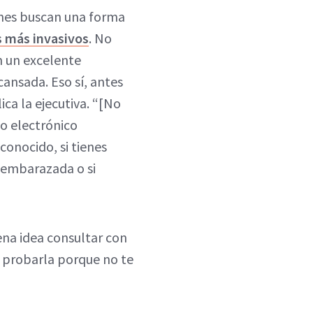
enes buscan una forma
 más invasivos
. No
n un excelente
ansada. Eso sí, antes
ca la ejecutiva. “[No
vo electrónico
conocido, si tienes
s embarazada o si
uena idea consultar con
 probarla porque no te