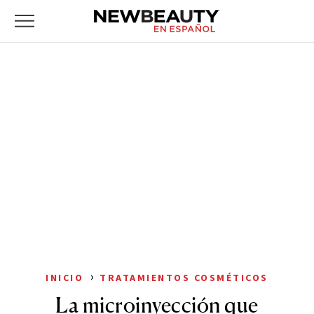
NewBeauty
Skip
Primary
to
Menu
content
›
INICIO
TRATAMIENTOS COSMÉTICOS
La microinyección que