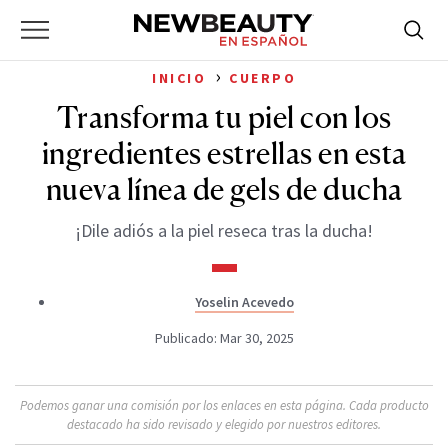
NewBeauty
Skip
Searc
Primary
to
Bus
for:
Menu
content
›
INICIO
CUERPO
Transforma tu piel con los
ingredientes estrellas en esta
nueva línea de gels de ducha
¡Dile adiós a la piel reseca tras la ducha!
Yoselin Acevedo
Publicado: Mar 30, 2025
Podemos ganar una comisión por los enlaces en esta página. Cada producto
destacado ha sido revisado y elegido por nuestros editores.