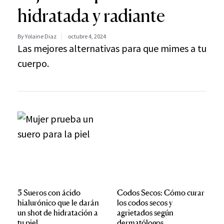
hidratada y radiante
By Yolaine Diaz
octubre 4, 2024
Las mejores alternativas para que mimes a tu
cuerpo.
5 Sueros con ácido
Codos Secos: Cómo curar
hialurónico que le darán
los codos secos y
un shot de hidratación a
agrietados según
tu piel
dermatólogos