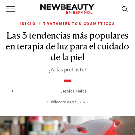
NewBeauty
Skip
Searc
Primary
to
Bus
for:
Menu
content
›
INICIO
TRATAMIENTOS COSMÉTICOS
Las 3 tendencias más populares
en terapia de luz para el cuidado
de la piel
¿Ya las probaste?
Jessica Fields
Publicado: Ago 9, 2025