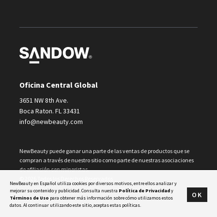
Oficina Central Global
3651 NW 8th Ave.
Boca Raton. FL 33431
info@newbeauty.com
NewBeauty puede ganar una parte de las ventas de productos que se
compran a través de nuestro sitio como parte de nuestras asociaciones
de afiliación con minoristas.
© 2026 Todos los Derechos Reservados
NewBeauty en Español utiliza cookies por diversos motivos, entre ellos analizar y
mejorar su contenido y publicidad. Consulta nuestra
Política de Privacidad
y
OK
Términos de Uso
para obtener más información sobre cómo utilizamos estos
datos. Al continuar utilizando este sitio, aceptas estas políticas.