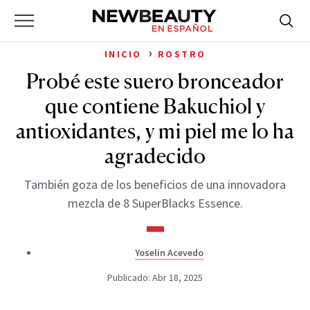
NewBeauty
Skip
Searc
Primary
to
Bus
for:
Menu
content
›
INICIO
ROSTRO
Probé este suero bronceador
que contiene Bakuchiol y
antioxidantes, y mi piel me lo ha
agradecido
También goza de los beneficios de una innovadora
mezcla de 8 SuperBlacks Essence.
Yoselin Acevedo
Publicado: Abr 18, 2025