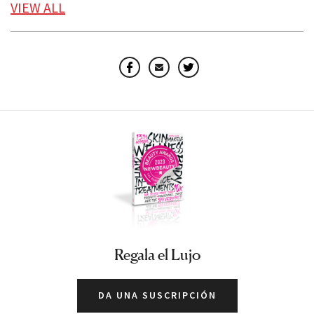
SUERO BRONCEADOR
YENSA
VIEW
ALL
Facebook
Email
Twitter
Regala el Lujo
DA UNA SUSCRIPCIÓN