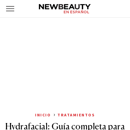
NewBeauty
Skip
Primary
to
Menu
content
›
INICIO
TRATAMIENTOS
Hydrafacial: Guía completa para