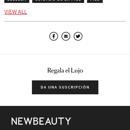
SUERO PARA LA PIEL
VIEW
ALL
Facebook
Email
Twitter
Regala el Lujo
DA UNA SUSCRIPCIÓN