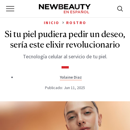
NewBeauty
Skip
Searc
Primary
to
Bus
for:
Menu
content
›
INICIO
ROSTRO
Si tu piel pudiera pedir un deseo,
sería este elixir revolucionario
Tecnología celular al servicio de tu piel.
Yolaine Diaz
Publicado: Jun 11, 2025