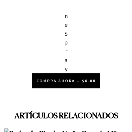
i
n
e
S
p
r
a
y
COMPRA AHORA – $6.08
ARTÍCULOS RELACIONADOS