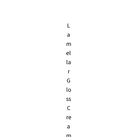
L
a
m
el
la
r
G
lo
ss
C
re
a
m