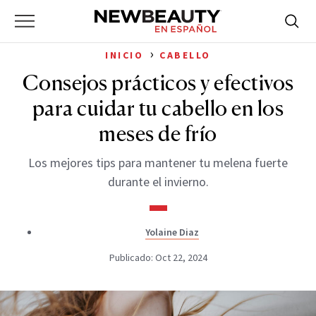
NewBeauty
Skip
Searc
Primary
to
Bus
for:
Menu
content
›
INICIO
CABELLO
Consejos prácticos y efectivos
para cuidar tu cabello en los
meses de frío
Los mejores tips para mantener tu melena fuerte
durante el invierno.
Yolaine Diaz
Publicado: Oct 22, 2024