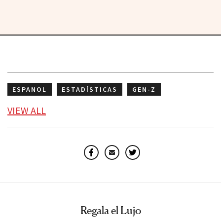
ESPANOL
ESTADÍSTICAS
GEN-Z
TRANSLATED
VIEW
ALL
Facebook
Email
Twitter
Regala el Lujo