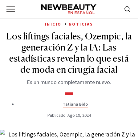
NewBeauty
Skip
Searc
Primary
to
Bus
for:
Menu
content
›
INICIO
NOTICIAS
Los liftings faciales, Ozempic, la
generación Z y la IA: Las
estadísticas revelan lo que está
de moda en cirugía facial
Es un mundo completamente nuevo.
Tatiana Bido
Publicado: Ago 19, 2024