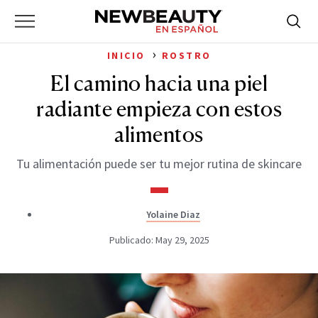
NewBeauty
Skip
Searc
Primary
to
Bus
for:
Menu
content
›
INICIO
ROSTRO
El camino hacia una piel
radiante empieza con estos
alimentos
Tu alimentación puede ser tu mejor rutina de skincare
Yolaine Diaz
Publicado: May 29, 2025