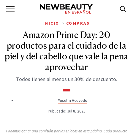
NewBeauty
Skip
Searc
Primary
to
Bus
for:
Menu
content
›
INICIO
COMPRAS
Amazon Prime Day: 20
productos para el cuidado de la
piel y del cabello que vale la pena
aprovechar
Todos tienen al menos un 30% de descuento.
Yoselin Acevedo
Publicado: Jul 8, 2025
Podemos ganar una comisión por los enlaces en esta página. Cada producto