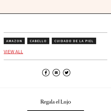
AMAZON
CABELLO
CUIDADO DE LA PIEL
CUIDADO DEL CABELLO
PRIMER DAY
VIEW
ALL
Facebook
Email
Twitter
Regala el Lujo