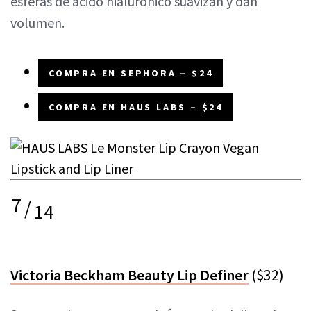
esferas de ácido hialurónico suavizan y dan
volumen.
COMPRA EN SEPHORA – $24
COMPRA EN HAUS LABS – $24
7
/
14
Victoria Beckham Beauty Lip Definer
($32)