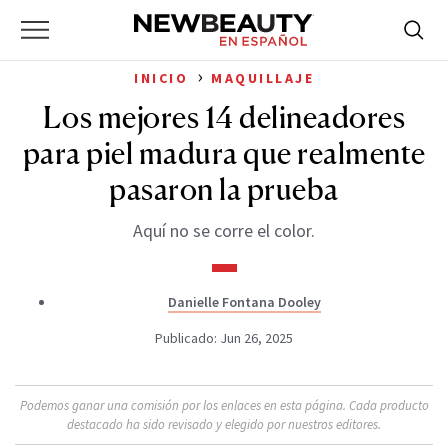
NewBeauty
Skip
Searc
Primary
to
Bus
for:
Menu
content
›
INICIO
MAQUILLAJE
Los mejores 14 delineadores
para piel madura que realmente
pasaron la prueba
Aquí no se corre el color.
Danielle Fontana Dooley
Publicado: Jun 26, 2025
Podemos ganar una comisión por los enlaces en esta página. Cada producto
destacado ha sido revisado y elegido por nuestros editores.