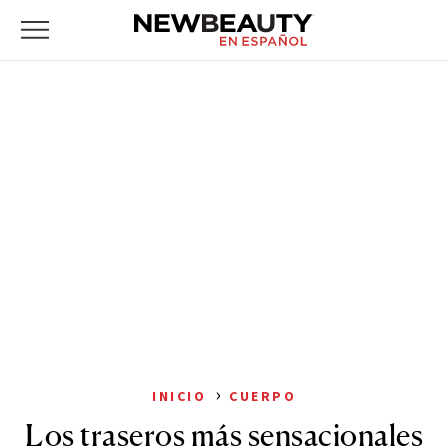
NewBeauty
Skip
Primary
to
Menu
content
›
INICIO
CUERPO
Los traseros más sensacionales