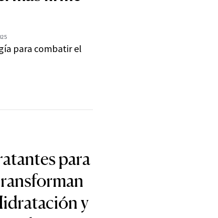
025
gía para combatir el
ratantes para
 transforman
Hidratación y