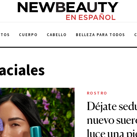
NewBeauty
NTOS
CUERPO
CABELLO
BELLEZA PARA TODOS
aciales
ROSTRO
Déjate sedu
nuevo suer
luce una pi