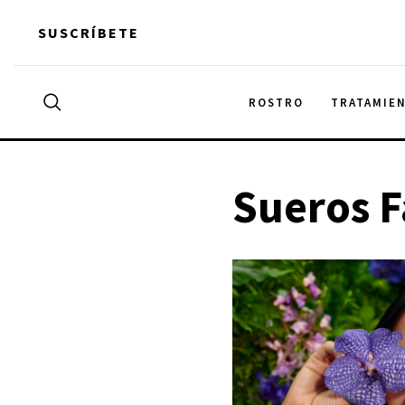
Skip
SUSCRÍBETE
to
content
Search
ROSTRO
TRATAMIE
Buscar
for:
Sueros F