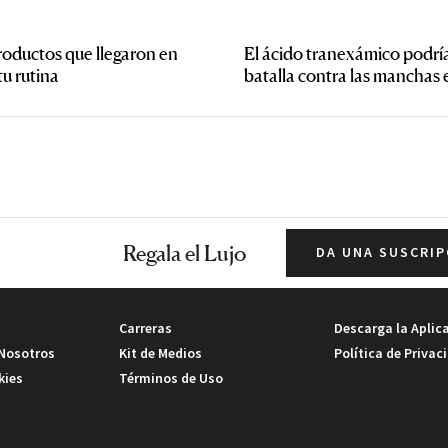
roductos que llegaron en
El ácido tranexámico podría 
tu rutina
batalla contra las manchas e
Regala el Lujo
DA UNA SUSCRIP
Carreras
Descarga la Aplic
 Nosotros
Kit de Medios
Política de Privac
kies
Términos de Uso