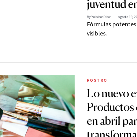
juventud e
By Yolaine Diaz
agosto 19, 2
Fórmulas potentes 
visibles.
ROSTRO
Lo nuevo en
Productos 
en abril pa
transformar