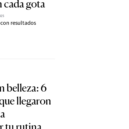
n cada gota
025
con resultados
 belleza: 6
que llegaron
ra
 tu rutina