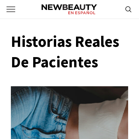
NewBeauty
Skip
Searc
Primary
to
Bus
for:
Menu
content
Historias Reales
De Pacientes