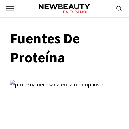
NewBeauty
Skip
Searc
Primary
to
Bus
for:
Menu
content
Fuentes De
Proteína