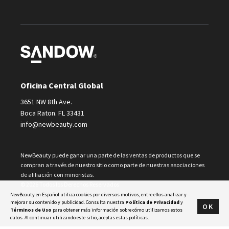
Oficina Central Global
3651 NW 8th Ave.
Boca Raton. FL 33431
info@newbeauty.com
NewBeauty puede ganar una parte de las ventas de productos que se
compran a través de nuestro sitio como parte de nuestras asociaciones
de afiliación con minoristas.
© 2026 Todos los Derechos Reservados
NewBeauty en Español utiliza cookies por diversos motivos, entre ellos analizar y
mejorar su contenido y publicidad. Consulta nuestra
Política de Privacidad
y
OK
Términos de Uso
para obtener más información sobre cómo utilizamos estos
datos. Al continuar utilizando este sitio, aceptas estas políticas.