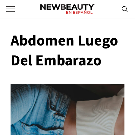
NewBeauty
Skip
Searc
Primary
to
Bus
for:
Menu
content
Abdomen Luego
Del Embarazo