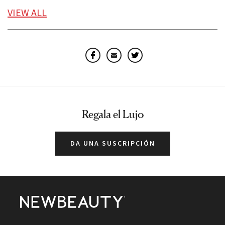
MICROAGUJAS
ROSTRO
TRANSLATED
VIEW
ALL
Facebook
Email
Twitter
Regala el Lujo
DA UNA SUSCRIPCIÓN