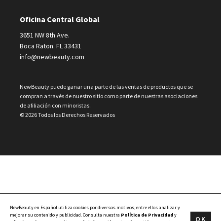
Oficina Central Global
3651 NW 8th Ave.
Boca Raton. FL 33431
info@newbeauty.com
NewBeauty puede ganar una parte de las ventas de productos que se
compran a través de nuestro sitio como parte de nuestras asociaciones
de afiliación con minoristas.
© 2026 Todos los Derechos Reservados
NewBeauty en Español utiliza cookies por diversos motivos, entre ellos analizar y
mejorar su contenido y publicidad. Consulta nuestra
Política de Privacidad
y
OK