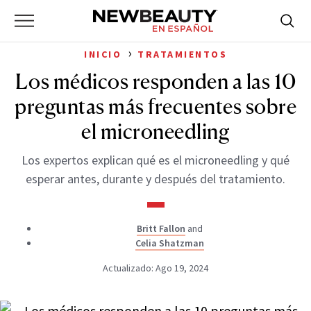
NewBeauty
Skip
Searc
Primary
to
Bus
for:
Menu
content
›
INICIO
TRATAMIENTOS
Los médicos responden a las 10
preguntas más frecuentes sobre
el microneedling
Los expertos explican qué es el microneedling y qué
esperar antes, durante y después del tratamiento.
Britt Fallon
and
Celia Shatzman
Actualizado: Ago 19, 2024