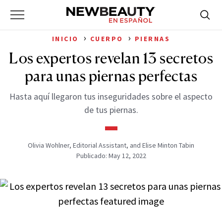
NewBeauty
Skip
Searc
Primary
to
Bus
for:
Menu
content
›
›
INICIO
CUERPO
PIERNAS
Los expertos revelan 13 secretos
para unas piernas perfectas
Hasta aquí llegaron tus inseguridades sobre el aspecto
de tus piernas.
Olivia Wohlner, Editorial Assistant, and Elise Minton Tabin
Publicado: May 12, 2022