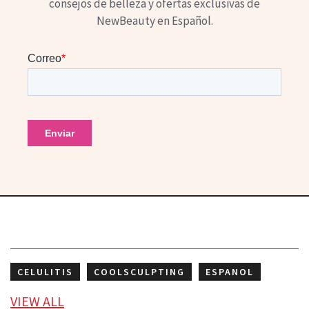
consejos de belleza y ofertas exclusivas de
NewBeauty en Español.
CELULITIS
COOLSCULPTING
ESPANOL
MD
NEW BEAUTY
PIERNAS
TRANSLATED
VIEW
ALL