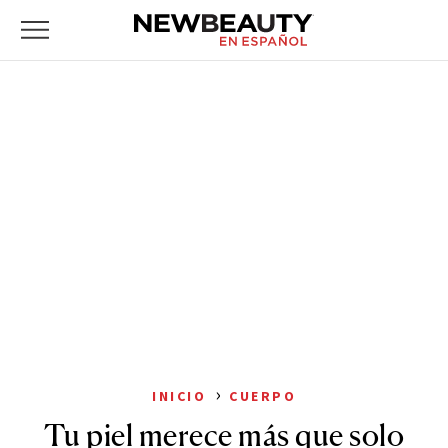
NewBeauty
Skip
Primary
to
Menu
content
›
INICIO
CUERPO
Tu piel merece más que solo