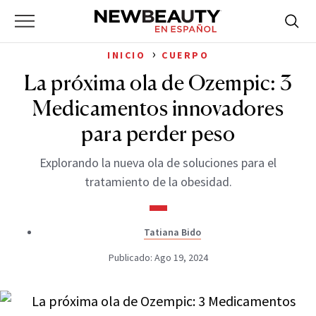
NewBeauty
Skip
Searc
Primary
to
Bus
for:
Menu
content
›
INICIO
CUERPO
La próxima ola de Ozempic: 3
Medicamentos innovadores
para perder peso
Explorando la nueva ola de soluciones para el
tratamiento de la obesidad.
Tatiana Bido
Publicado: Ago 19, 2024