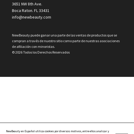
3651 NW 8th Ave.
Boca Raton. FL 33431
info@newbeauty.com
NewBeauty puede ganar una parte de las ventas de productos que se
compran a través de nuestro sitio como parte de nuestras asociaciones
de afiliación con minoristas.
© 2026 Todos los Derechos Reservados
NewBeauty en Español utiliza cookies por diversos motivos, entre ellos analizar y