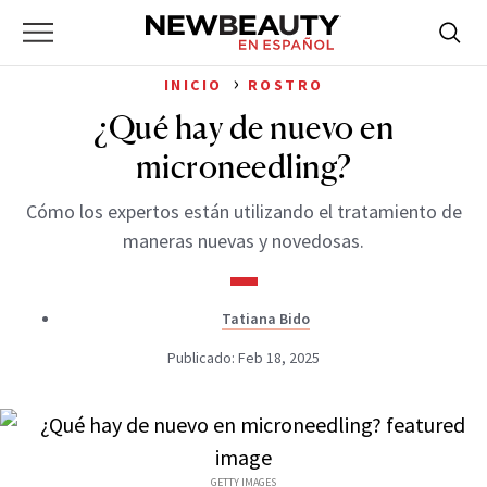
NewBeauty
Skip
Searc
Primary
to
Bus
for:
Menu
content
›
INICIO
ROSTRO
¿Qué hay de nuevo en
microneedling?
Cómo los expertos están utilizando el tratamiento de
maneras nuevas y novedosas.
Tatiana Bido
Publicado: Feb 18, 2025
GETTY IMAGES