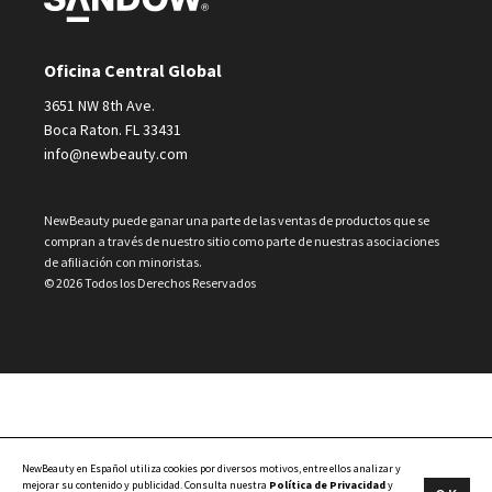
Oficina Central Global
3651 NW 8th Ave.
Boca Raton. FL 33431
info@newbeauty.com
NewBeauty puede ganar una parte de las ventas de productos que se
compran a través de nuestro sitio como parte de nuestras asociaciones
de afiliación con minoristas.
© 2026 Todos los Derechos Reservados
NewBeauty en Español utiliza cookies por diversos motivos, entre ellos analizar y
mejorar su contenido y publicidad. Consulta nuestra
Política de Privacidad
y