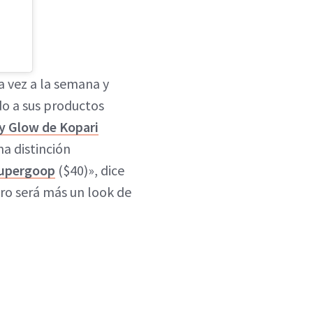
a vez a la semana y
do a sus productos
y Glow de Kopari
a distinción
Supergoop
($40)», dice
ero será más un look de