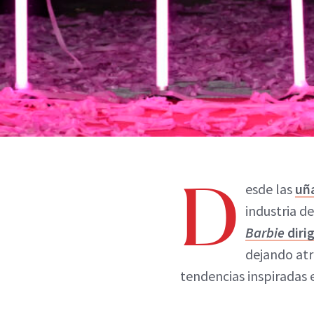
D
esde las
uñ
industria d
Barbie
diri
dejando atr
tendencias inspiradas e