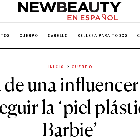
NewBeauty
NTOS
CUERPO
CABELLO
BELLEZA PARA TODOS
›
INICIO
CUERPO
 de una influencer
guir la ‘piel plást
Barbie’