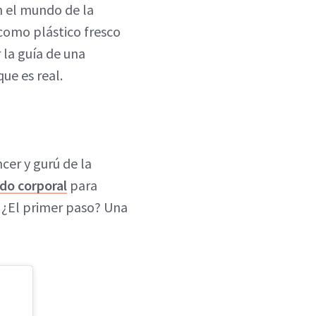
n el mundo de la
e como plástico fresco
 la guía de una
ue es real.
ncer y gurú de la
ado corporal
para
. ¿El primer paso? Una