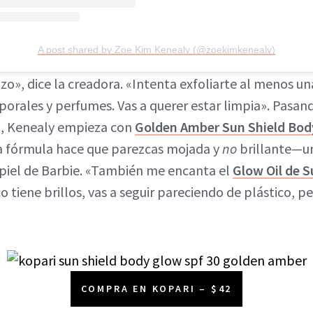
A post shared by Zoe Kim Kenealy (@zoekimkenealy)
zo», dice la creadora. «Intenta exfoliarte al menos un
porales y perfumes. Vas a querer estar limpia». Pasan
co, Kenealy empieza con
Golden Amber Sun Shield Bod
la fórmula hace que parezcas mojada y
no
brillante—un
 piel de Barbie. «También me encanta el
Glow Oil de 
 tiene brillos, vas a seguir pareciendo de plástico, p
COMPRA EN KOPARI – $42