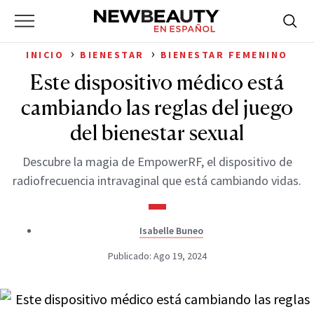
NewBeauty
Skip
Searc
Primary
to
Bus
for:
Menu
content
›
›
INICIO
BIENESTAR
BIENESTAR FEMENINO
Este dispositivo médico está
cambiando las reglas del juego
del bienestar sexual
Descubre la magia de EmpowerRF, el dispositivo de
radiofrecuencia intravaginal que está cambiando vidas.
Isabelle Buneo
Publicado: Ago 19, 2024