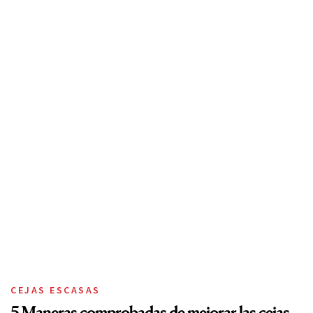
CEJAS ESCASAS
5 Maneras comprobadas de mejorar las cejas