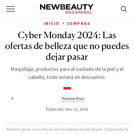
NewBeauty
Skip
Searc
Primary
to
Bus
for:
Menu
content
›
INICIO
COMPRAS
Cyber Monday 2024: Las
ofertas de belleza que no puedes
dejar pasar
Maquillaje, productos para el cuidado de la piel y el
cabello, todo estará en descuento.
Yolaine Diaz
Publicado: Nov 12, 2024
Podemos ganar una comisión por los enlaces en esta página. Cada producto