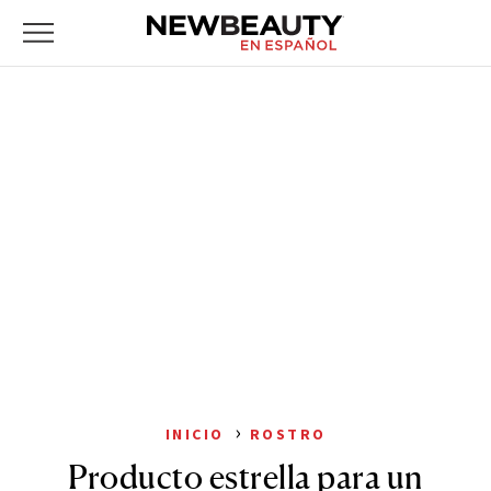
NewBeauty
Skip
Primary
to
Menu
content
›
INICIO
ROSTRO
Producto estrella para un