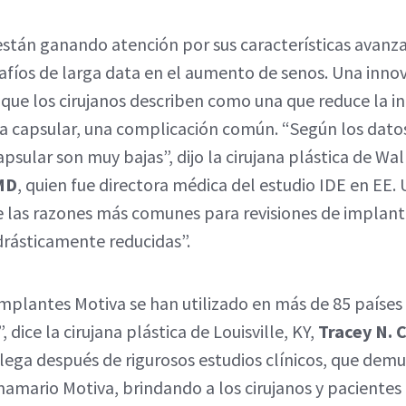
stán ganando atención por sus características avanzad
fíos de larga data en el aumento de senos. Una innov
 que los cirujanos describen como una que reduce la i
ra capsular, una complicación común. “Según los datos
psular son muy bajas”, dijo la cirujana plástica de Wa
MD
, quien fue directora médica del estudio IDE en EE.
e las razones más comunes para revisiones de implante
drásticamente reducidas”.
 implantes Motiva se han utilizado en más de 85 paíse
 dice la cirujana plástica de Louisville, KY,
Tracey N. 
lega después de rigurosos estudios clínicos, que demu
mamario Motiva, brindando a los cirujanos y pacientes