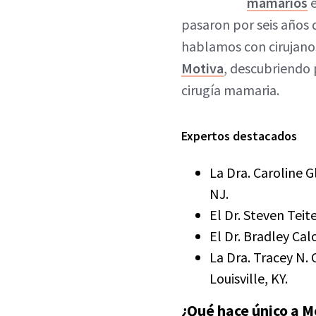
mamarios
e
pasaron por seis años 
hablamos con cirujanos
Motiva
, descubriendo
cirugía mamaria.
Expertos destacados
La Dra. Caroline G
NJ.
El Dr. Steven Teit
El Dr. Bradley Calo
La Dra. Tracey N. 
Louisville, KY.
¿Qué hace único a M