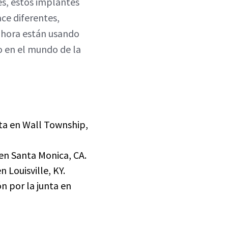
es, estos implantes
ace diferentes,
 ahora están usando
o en el mundo de la
unta en Wall Township,
 en Santa Monica, CA.
n Louisville, KY.
ón por la junta en