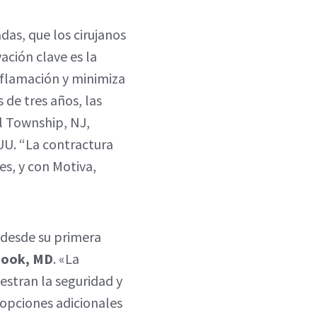
as, que los cirujanos
ación clave es la
nflamación y minimiza
 de tres años, las
ll Township, NJ,
 UU. “La contractura
s, y con Motiva,
s desde su primera
Cook, MD
. «La
estran la seguridad y
 opciones adicionales