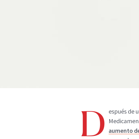
D
espués de u
Medicamento
aumento d