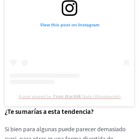
View this post on Instagram
A post shared by 𝙏𝙤𝙢 𝘽𝙖𝙘𝙝𝙞𝙠 Nails (@tombachik)
¿Te sumarías a esta tendencia?
Si bien para algunas puede parecer demasiado
cursi, para otras es una forma divertida de