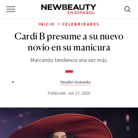
NewBeauty
Skip
Searc
Primary
to
Bus
for:
Menu
content
›
INICIO
CELEBRIDADES
Cardi B presume a su nuevo
novio en su manicura
Marcando tendencia una vez más.
Yoselin Acevedo
Publicado: Jun 27, 2025