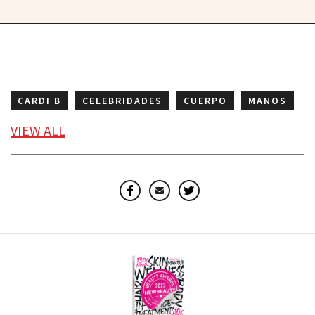
CARDI B
CELEBRIDADES
CUERPO
MANOS
TENDENCIAS DE MANICURAS
VIEW
ALL
Facebook
Email
Twitter