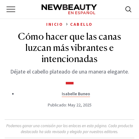
NewBeauty
Skip
Searc
Primary
to
Bus
for:
Menu
content
›
INICIO
CABELLO
Cómo hacer que las canas
luzcan más vibrantes e
intencionadas
Déjate el cabello plateado de una manera elegante.
Isabelle Buneo
Publicado: May 22, 2025
Podemos ganar una comisión por los enlaces en esta página. Cada producto
destacado ha sido revisado y elegido por nuestros editores.