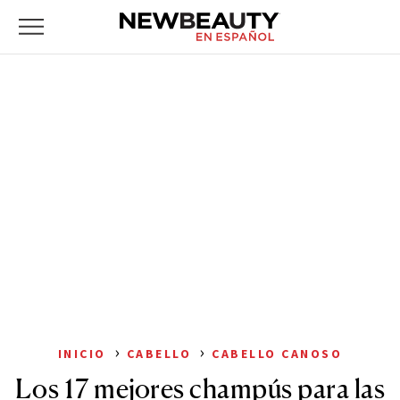
NewBeauty
Skip
Primary
to
Menu
content
›
›
INICIO
CABELLO
CABELLO CANOSO
Los 17 mejores champús para las