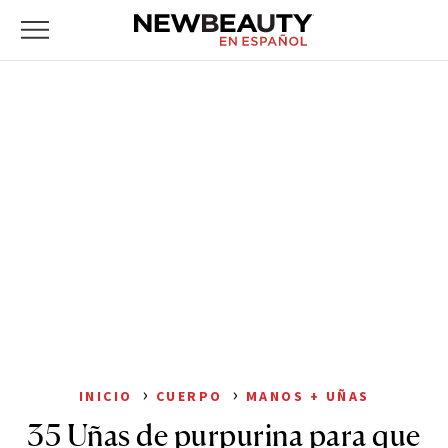
NewBeauty
Skip
Primary
to
Menu
content
›
›
INICIO
CUERPO
MANOS + UÑAS
35 Uñas de purpurina para que