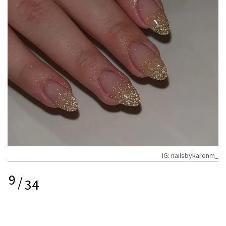
IG: nailsbykarenm_
9
/
34