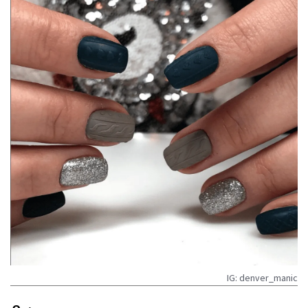
IG: denver_manic