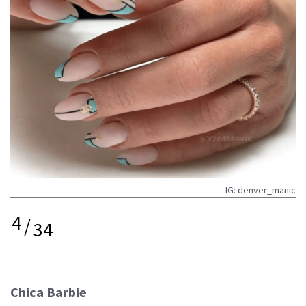
IG: denver_manic
4
/
34
Chica Barbie