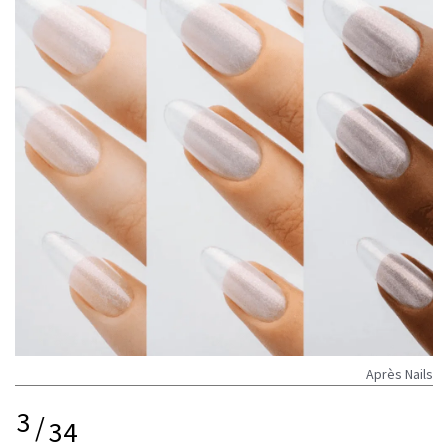
Après Nails
3
/
34