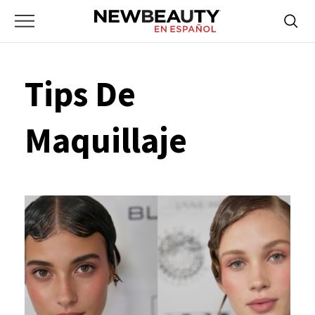
NewBeauty
Skip
Searc
Primary
to
Bus
for:
Menu
content
Tips De
Maquillaje