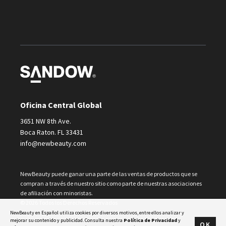
Oficina Central Global
3651 NW 8th Ave.
Boca Raton. FL 33431
info@newbeauty.com
NewBeauty puede ganar una parte de las ventas de productos que se
compran a través de nuestro sitio como parte de nuestras asociaciones
de afiliación con minoristas.
© 2026 Todos los Derechos Reservados
NewBeauty en Español utiliza cookies por diversos motivos, entre ellos analizar y
mejorar su contenido y publicidad. Consulta nuestra
Política de Privacidad
y
OK