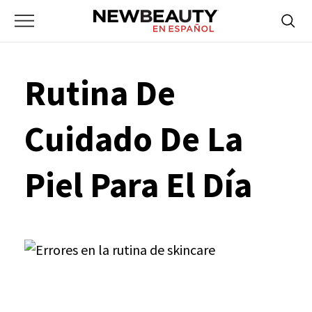
NewBeauty
Skip
Searc
Primary
to
Bus
for:
Menu
content
Rutina De
Cuidado De La
Piel Para El Día