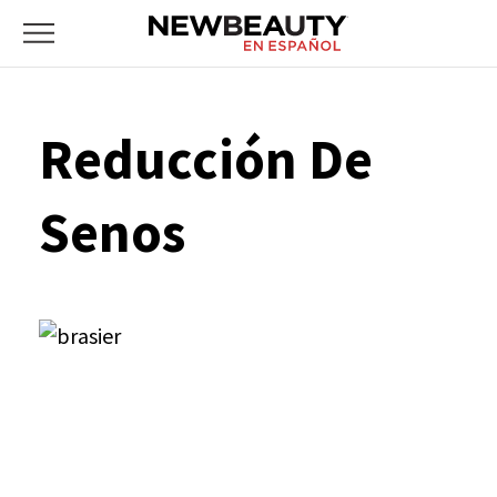
NewBeauty
Skip
Primary
to
Menu
content
Reducción De
Senos