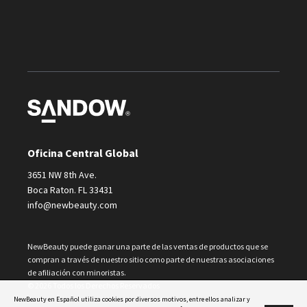
Oficina Central Global
3651 NW 8th Ave.
Boca Raton. FL 33431
info@newbeauty.com
NewBeauty puede ganar una parte de las ventas de productos que se
compran a través de nuestro sitio como parte de nuestras asociaciones
de afiliación con minoristas.
© 2026 Todos los Derechos Reservados
NewBeauty en Español utiliza cookies por diversos motivos, entre ellos analizar y