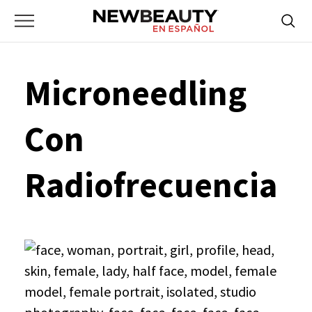
NewBeauty
Skip
Searc
Primary
to
Bus
for:
Menu
content
Microneedling
Con
Radiofrecuencia