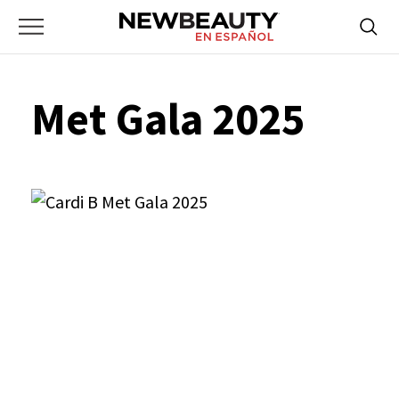
NewBeauty
Skip
Searc
Primary
to
Bus
for:
Menu
content
Met Gala 2025