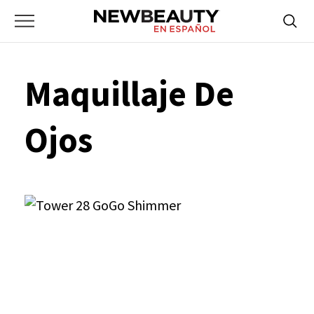
NewBeauty
Skip
Searc
Primary
to
Bus
for:
Menu
content
Maquillaje De
Ojos