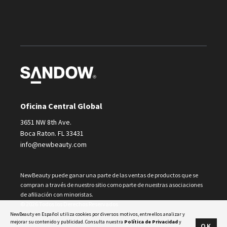
Oficina Central Global
3651 NW 8th Ave.
Boca Raton. FL 33431
info@newbeauty.com
NewBeauty puede ganar una parte de las ventas de productos que se
compran a través de nuestro sitio como parte de nuestras asociaciones
de afiliación con minoristas.
© 2026 Todos los Derechos Reservados
NewBeauty en Español utiliza cookies por diversos motivos, entre ellos analizar y
mejorar su contenido y publicidad. Consulta nuestra
Política de Privacidad
y
OK